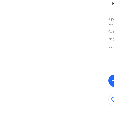
Tip
imó
C. 
Ne
Est