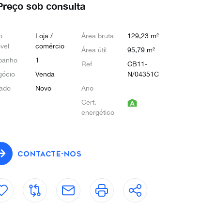
Preço sob consulta
o
Loja /
Área bruta
129,23 m²
vel
comércio
Área útil
95,79 m²
banho
1
Ref
CB11-
gócio
Venda
N/04351C
ado
Novo
Ano
Cert.
energético
CONTACTE-NOS