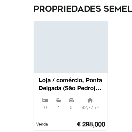
Propriedades seme
Loja / comércio, Ponta
Delgada (São Pedro) -
Ponta Delgada
0
1
0
92,77m²
€
298,000
Venda