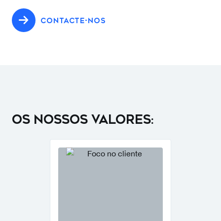
empreendedor Coldbert Coldwell decide iniciar
o negócio da mediação imobiliária, com um
CONTACTE-NOS
conceito disruptivo para a época - Colocar os
interesses dos clientes acima de todos os
outros. Alinhando a esta visão, junta-se o bem-
sucedido broker Benjamin Banker e assim
nasce a Coldwell Banker®, uma start-up que
rapidamente se tornou na mais confiável e bem-
sucedida rede imobiliária do mundo.
OS NOSSOS VALORES:
Podemos afirmar que a Coldwell Banker® é a
responsável pela criação do setor imobiliário
como o conhecemos hoje. Revolucionámos a
indústria em 1906 e continuamos a fazê-lo
todos os dias, através do método, rigor,
integridade que nos carateriza e que nos
permite inovar e antecipar tendências.