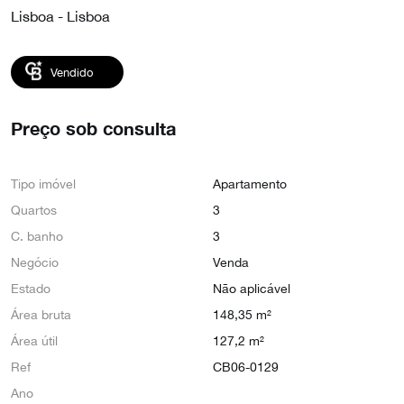
Lisboa - Lisboa
Vendido
Preço sob consulta
Tipo imóvel
Apartamento
Quartos
3
C. banho
3
Negócio
Venda
Estado
Não aplicável
Área bruta
148,35 m²
Área útil
127,2 m²
Ref
CB06-0129
Ano