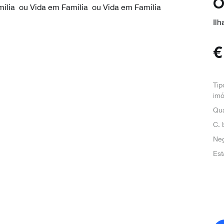
o
Il
Tip
imó
Qua
C. 
Ne
Est