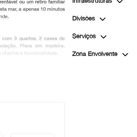
Infraestruturas
rentável ou um retiro familiar
ista mar, a apenas 10 minutos
nde.
Divisões
Serviços
a, com 3 quartos, 2 casas de
cadação. Pisos em madeira,
m charme e funcionalidade.
Zona Envolvente