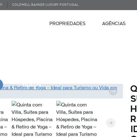
RY
COLDWELL BANKER LUXURY PORTUGAL
PROPRIEDADES
AGÊNCIAS
VIDEOS
Q
S
H
R
I