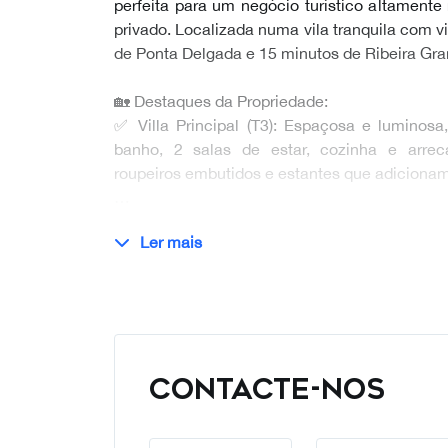
perfeita para um negócio turístico altamente 
privado. Localizada numa vila tranquila com v
de Ponta Delgada e 15 minutos de Ribeira Gra
🏡 Destaques da Propriedade:
✅ Villa Principal (T3): Espaçosa e luminos
banho, 2 salas de estar, cozinha e arre
roupeiros embutidos e estantes que adiciona
…
Ler mais
CONTACTE-NOS