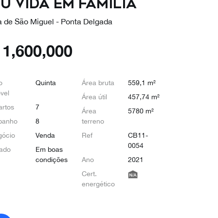
u Vida em Família
ha de São Miguel - Ponta Delgada
€
1,600,000
o
Quinta
Área bruta
559,1 m²
vel
Área útil
457,74 m²
rtos
7
Área
5780 m²
banho
8
terreno
gócio
Venda
Ref
CB11-
0054
ado
Em boas
condições
Ano
2021
Cert.
energético