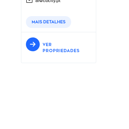
al@cbcity.pt
Mais detalhes
VER
PROPRIEDADES