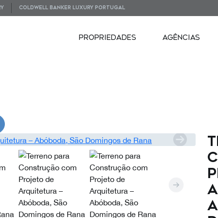
RY
COLDWELL BANKER LUXURY PORTUGAL
PROPRIEDADES
AGÊNCIAS
VIDEOS
T
C
P
A
A