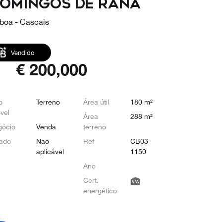
omingos de Rana
sboa - Cascais
Vendido
€
200,000
o
Terreno
Área útil
180 m²
vel
Área
288 m²
gócio
Venda
terreno
ado
Não
Ref
CB03-
aplicável
1150
Ano
Cert.
energético