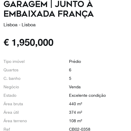
Garagem | Junto à
Embaixada França
Lisboa - Lisboa
€
1,950,000
Tipo imóvel
Prédio
Quartos
6
C. banho
5
Negócio
Venda
Estado
Excelente condição
Área bruta
440 m²
Área útil
374 m²
Área terreno
108 m²
Ref
CB02-0358