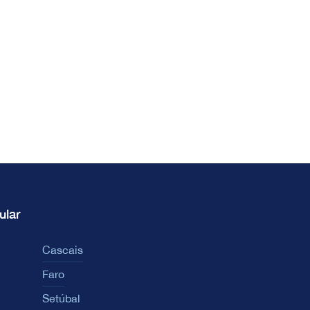
ular
Cascais
Faro
Setúbal