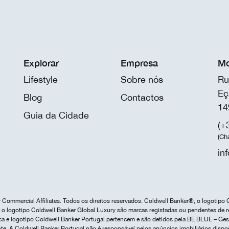
Explorar
Empresa
Mo
Lifestyle
Sobre nós
Ru
Eç
Blog
Contactos
14
Guia da Cidade
(+
(Ch
in
Commercial Affiliates. Todos os direitos reservados. Coldwell Banker®, o logotipo 
o logotipo Coldwell Banker Global Luxury são marcas registadas ou pendentes de r
marca e logotipo Coldwell Banker Portugal pertencem e são detidos pela BE BLUE – G
te. A Coldwell Banker Portugal não é responsável pelos anúncios imobiliários dispo