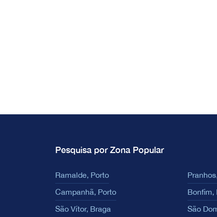
Pesquisa por Zona Popular
Ramalde, Porto
Pranhos,
Campanhã, Porto
Bonfim, 
São Vítor, Braga
São Dom