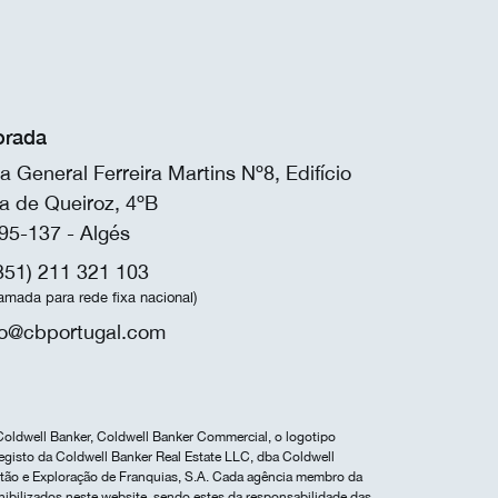
rada
a General Ferreira Martins Nº8, Edifício
a de Queiroz, 4ºB
95-137 - Algés
351) 211 321 103
amada para rede fixa nacional)
fo@cbportugal.com
Coldwell Banker, Coldwell Banker Commercial, o logotipo
egisto da Coldwell Banker Real Estate LLC, dba Coldwell
estão e Exploração de Franquias, S.A. Cada agência membro da
nibilizados neste website, sendo estes da responsabilidade das