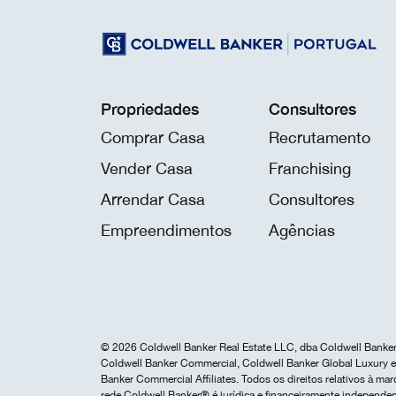
Propriedades
Consultores
Comprar Casa
Recrutamento
Vender Casa
Franchising
Arrendar Casa
Consultores
Empreendimentos
Agências
© 2026 Coldwell Banker Real Estate LLC, dba Coldwell Banker 
Coldwell Banker Commercial, Coldwell Banker Global Luxury e 
Banker Commercial Affiliates. Todos os direitos relativos à 
rede Coldwell Banker® é jurídica e financeiramente independen