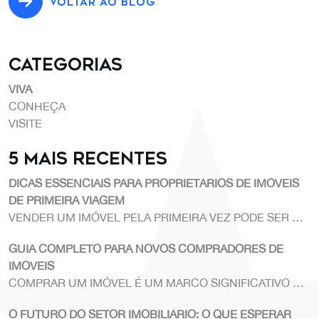
VOLTAR AO BLOG
Categorias
VIVA
CONHEÇA
VISITE
5 Mais recentes
DICAS ESSENCIAIS PARA PROPRIETÁRIOS DE IMÓVEIS
DE PRIMEIRA VIAGEM
VENDER UM IMÓVEL PELA PRIMEIRA VEZ PODE SER UM
PROCESSO DESAFIANTE. CONTAR COM A AJUDA DE
GUIA COMPLETO PARA NOVOS COMPRADORES DE
UMA MEDIADORA IMOBILIÁRIA PROFISSIONAL É
IMÓVEIS
CRUCIAL PARA GARANTIR QUE CADA ETAPA SEJA
COMPRAR UM IMÓVEL É UM MARCO SIGNIFICATIVO NA
CONDUZIDA DE FORMA EFICIENTE E EFICAZ.
VIDA DE QUALQUER PESSOA.
O FUTURO DO SETOR IMOBILIÁRIO: O QUE ESPERAR