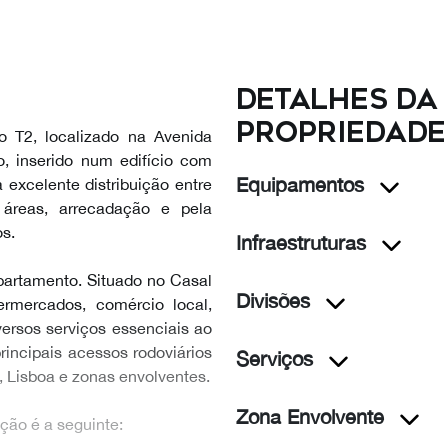
Detalhes da
propriedade
o T2, localizado na Avenida
, inserido num edifício com
Equipamentos
excelente distribuição entre
 áreas, arrecadação e pela
os.
Infraestruturas
partamento. Situado no Casal
Divisões
ermercados, comércio local,
versos serviços essenciais ao
incipais acessos rodoviários
Serviços
a, Lisboa e zonas envolventes.
Zona Envolvente
ção é a seguinte: