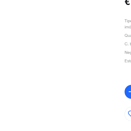
Tip
imó
Qua
C. 
Ne
Est