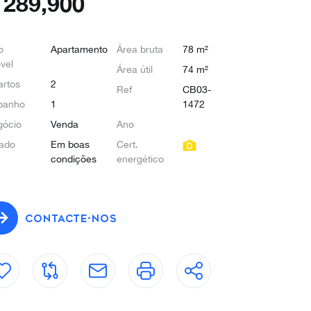
€
289,900
o
Apartamento
Área bruta
78 m²
vel
Área útil
74 m²
rtos
2
Ref
CB03-
banho
1
1472
gócio
Venda
Ano
ado
Em boas
Cert.
condições
energético
CONTACTE-NOS