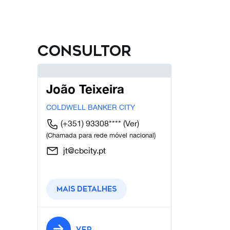
Consultor
João Teixeira
COLDWELL BANKER CITY
(+351) 93308****
(Ver)
(Chamada para rede móvel nacional)
jt@cbcity.pt
Mais detalhes
VER