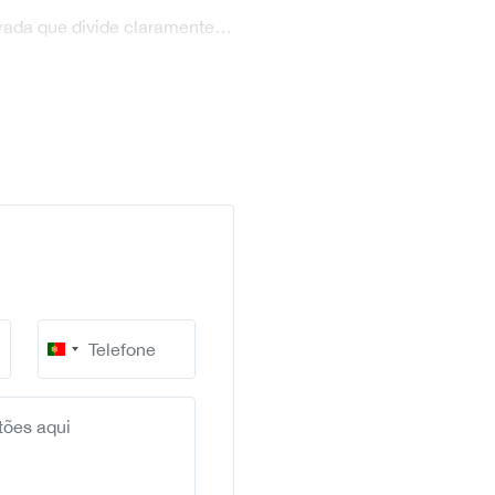
trada que divide claramente…
Portugal
+351