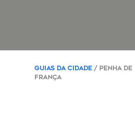
Guias da Cidade
/ Penha de
França