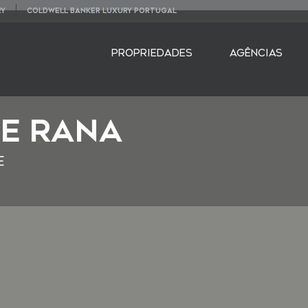
RY
COLDWELL BANKER LUXURY PORTUGAL
PROPRIEDADES
AGÊNCIAS
e Rana
e