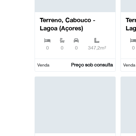
Terreno, Cabouco -
Terreno
Lagoa (Açores)
Lag
0
0
0
347,2m²
0
Preço sob consulta
Venda
Venda