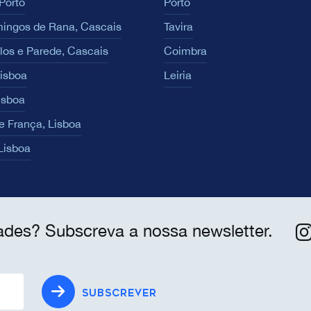
Porto
Porto
ingos de Rana, Cascais
Tavira
los e Parede, Cascais
Coimbra
Lisboa
Leiria
isboa
e França, Lisboa
 Lisboa
ades? Subscreva a nossa newsletter.
SUBSCREVER