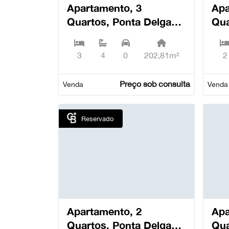
Apartamento, 3
Apa
Quartos, Ponta Delgada
Qua
(São Pedro) - Ponta
(Sã
Delgada
Del
3
4
0
202,81m²
2
Preço sob consulta
Venda
Venda
Reservado
Apartamento, 2
Apa
Quartos, Ponta Delgada
Qua