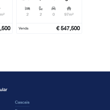
nta
(São Sebastião) - Ponta
Delgada
4m²
2
2
0
97m²
,500
€
547,500
Venda
ular
Cascais