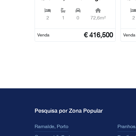
(São Sebastião) - Ponta
(Sã
Delgada
Del
2
1
0
72,6m²
2
€
416,500
Venda
Venda
Pesquisa por Zona Popular
Ramalde, Porto
Pranhos,