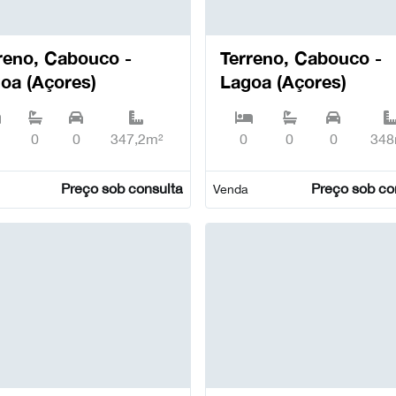
, Cabouco -
Terreno, Cabouco -
oa (Açores)
Lagoa (Açores)
0
0
347,2m²
0
0
0
348
Preço sob consulta
Preço sob co
Venda