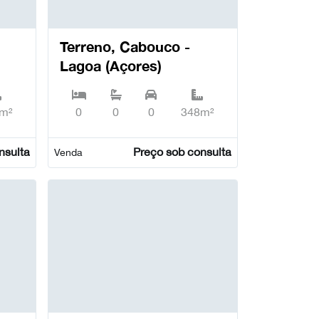
Terreno, Cabouco -
Lagoa (Açores)
m²
0
0
0
348m²
nsulta
Preço sob consulta
Venda