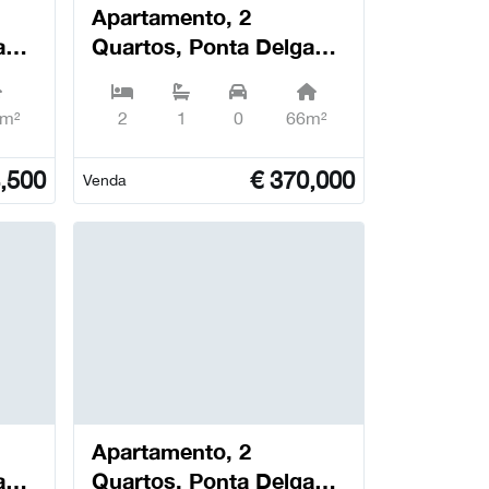
Apartamento, 2
ada
Quartos, Ponta Delgada
nta
(São Sebastião) - Ponta
Delgada
2m²
2
1
0
66m²
,500
€
370,000
Venda
Apartamento, 2
ada
Quartos, Ponta Delgada