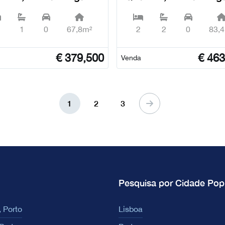
o Sebastião) - Ponta
(São Sebastião) - Po
gada
Delgada
1
0
67,8m²
2
2
0
83,
€
379,500
€
463
Venda
1
2
3
Pesquisa por Cidade Pop
 Porto
Lisboa