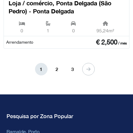
Loja / comércio, Ponta Delgada (São
Pedro) - Ponta Delgada
0
1
0
95,24m²
€
2,500
Arrendamento
/ mês
1
2
3
Pesquisa por Zona Popular
Ramalde, Porto